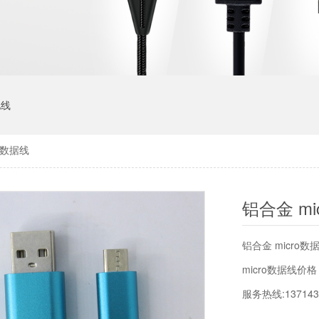
电线
ro数据线
铝合金 mi
铝合金 micro
micro数据线
服务热线:137143