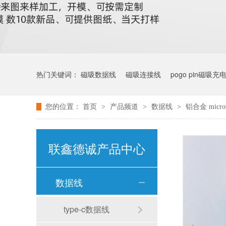
热门关键词：
磁吸数据线
磁吸连接线
pogo pin磁吸充
您的位置：
首页
>
产品频道
>
数据线
>
铝合金 mic
联鑫德诚产品中心
数据线
type-c数据线