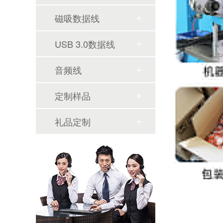
磁吸数据线
USB 3.0数据线
音频线
定制样品
礼品定制